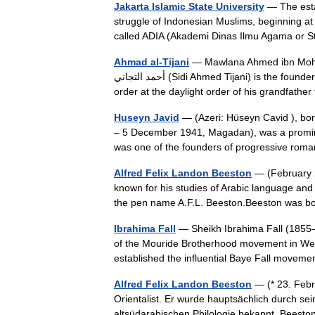
Jakarta Islamic State University
— The estab
struggle of Indonesian Muslims, beginning at 
called ADIA (Akademi Dinas Ilmu Agama or
Ahmad al-Tijani
— Mawlana Ahmed ibn Mohamme
أحمد التجاني (Sidi Ahmed Tijani) is the founder of the Ahmediya Mohammediya Ibrahimiya Hanifiya Tijaniya Sūfī
order at the daylight order of his grandfat
Huseyn Javid
— (Azeri: Hüseyn Cavid ), bo
– 5 December 1941, Magadan), was a prominen
was one of the founders of progressive r
Alfred Felix Landon Beeston
— (February 2
known for his studies of Arabic language and 
the pen name A.F.L. Beeston.Beeston was 
Ibrahima Fall
— Sheikh Ibrahima Fall (1855
of the Mouride Brotherhood movement in West
established the influential Baye Fall move
Alfred Felix Landon Beeston
— (* 23. Febr
Orientalist. Er wurde hauptsächlich durch s
altsüdarabischen Philologie bekannt. Bees