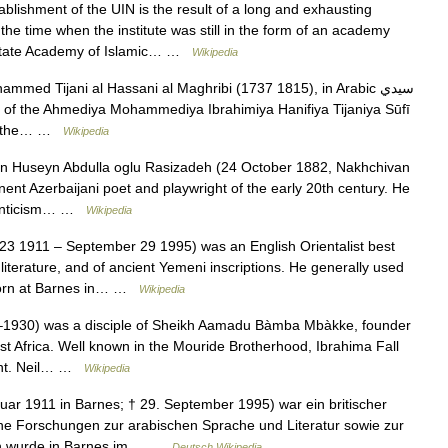
lishment of the UIN is the result of a long and exhausting
the time when the institute was still in the form of an academy
 State Academy of Islamic… …
Wikipedia
d Tijani al Hassani al Maghribi (1737 1815), in Arabic سيدي
her the… …
Wikipedia
rn Huseyn Abdulla oglu Rasizadeh (24 October 1882, Nakhchivan
t Azerbaijani poet and playwright of the early 20th century. He
omanticism… …
Wikipedia
3 1911 – September 29 1995) was an English Orientalist best
literature, and of ancient Yemeni inscriptions. He generally used
born at Barnes in… …
Wikipedia
–1930) was a disciple of Sheikh Aamadu Bàmba Mbàkke, founder
 Africa. Well known in the Mouride Brotherhood, Ibrahima Fall
ment. Neil… …
Wikipedia
uar 1911 in Barnes; † 29. September 1995) war ein britischer
eine Forschungen zur arabischen Sprache und Literatur sowie zur
ton wurde in Barnes im… …
Deutsch Wikipedia