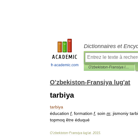
Dictionnaires et Ency
fr-academic.com
O'zbekiston-Fransiya lug'at
O'zbekiston-Fransiya lug'at
tarbiya
tarbiya
éducation
f
,
formation
f
,
soin
m
;
jismoniy
tarb
topmoq
être
éduqué
O
'
zbekiston
-
Fransiya
lug
'
at
.
2015
.