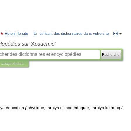
Retenir le site
En utilisant des dictionnaires dans votre site
FR
clopédies sur 'Academic'
Recherche!
interprétations
iya
éducation
f
physique
;
tarbiya
qilmoq
éduquer
;
tarbiya
ko
‘
rmoq
/