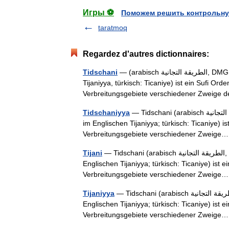
Игры ⚽
Поможем решить контрольну
taratmoq
Regardez d'autres dictionnaires:
Tidschani
— (arabisch ‏الطريقة التجانية‎, DMG aṭ Ṭarīqa at Tiǧānīya, auch Tidschaniyya, englische Schreibweise
Tijaniyya, türkisch: Ticaniye) ist ein Sufi Ord
Verbreitungsgebiete verschiedener Zweig
Tidschaniyya
— Tidschani (arabisch ‏الطريقة التجانية‎, DMG al Ṭarīqa al Tiǧānīya, auch Tidschaniyya oder wie
im Englischen Tijaniyya; türkisch: Ticaniye) i
Verbreitungsgebiete verschiedener Zweig
Tijani
— Tidschani (arabisch ‏الطريقة التجانية‎, DMG al Ṭarīqa al Tiǧānīya, auch Tidschaniyya oder wie im
Englischen Tijaniyya; türkisch: Ticaniye) ist 
Verbreitungsgebiete verschiedener Zweig
Tijaniyya
— Tidschani (arabisch ‏الطريقة التجانية‎, DMG al Ṭarīqa al Tiǧānīya, auch Tidschaniyya oder wie im
Englischen Tijaniyya; türkisch: Ticaniye) ist 
Verbreitungsgebiete verschiedener Zweig