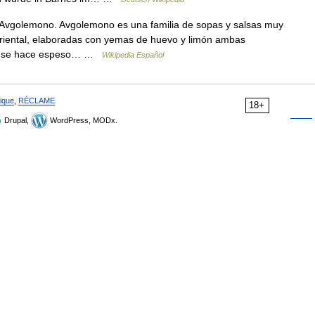
Avgolemono. Avgolemono es una familia de sopas y salsas muy
oriental, elaboradas con yemas de huevo y limón ambas
que se hace espeso… …
Wikipedia Español
ique
,
RÉCLAME
18+
Drupal,
WordPress, MODx.